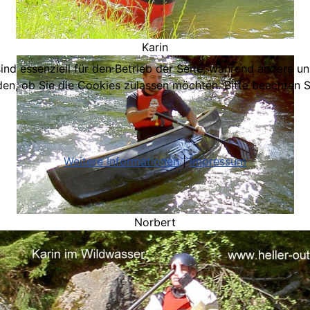
Karin
ind essenziell für den Betrieb der Seite, während andere u
den, ob Sie die Cookies zulassen möchten. Bitte beachten S
Weitere Informationen
|
Impressum
Norbert