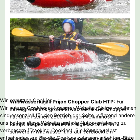
Wir benutzen Cookies
Wildwasserkajak Prijon Chopper Club HTP:
Für
Wir nutzen Cookies auf unserer Website. Einige von ihnen
mittelgroße und große Erwachsene! Der Chopper
sind essenziell für den Betrieb der Seite, während andere
hat durch seinen 280cm langen voluminösen
uns helfen, diese Website und die Nutzererfahrung zu
Rumpf ausgezeichnete Fahreigenschaften in
verbessern (Tracking Cookies). Sie können selbst
schwerem Wildwasser und auf verblocktem
entscheiden, ob Sie die Cookies zulassen möchten. Bitte
Wildwasser. Chopper ist ein sehr schnelles, präzise