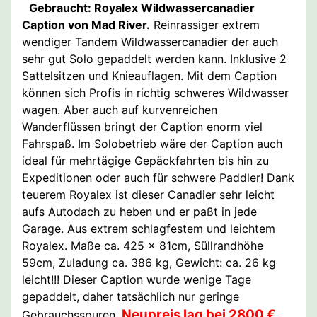
Gebraucht: Royalex Wildwassercanadier
Caption von Mad River.
Reinrassiger extrem
wendiger Tandem Wildwassercanadier der auch
sehr gut Solo gepaddelt werden kann. Inklusive 2
Sattelsitzen und Knieauflagen. Mit dem Caption
können sich Profis in richtig schweres Wildwasser
wagen. Aber auch auf kurvenreichen
Wanderflüssen bringt der Caption enorm viel
Fahrspaß. Im Solobetrieb wäre der Caption auch
ideal für mehrtägige Gepäckfahrten bis hin zu
Expeditionen oder auch für schwere Paddler! Dank
teuerem Royalex ist dieser Canadier sehr leicht
aufs Autodach zu heben und er paßt in jede
Garage. Aus extrem schlagfestem und leichtem
Royalex. Maße ca. 425 x 81cm, Süllrandhöhe
59cm, Zuladung ca. 386 kg, Gewicht: ca. 26 kg
leicht!!! Dieser Caption wurde wenige Tage
gepaddelt, daher tatsächlich nur geringe
Neupreis lag bei 2800 €
Gebrauchsspuren.