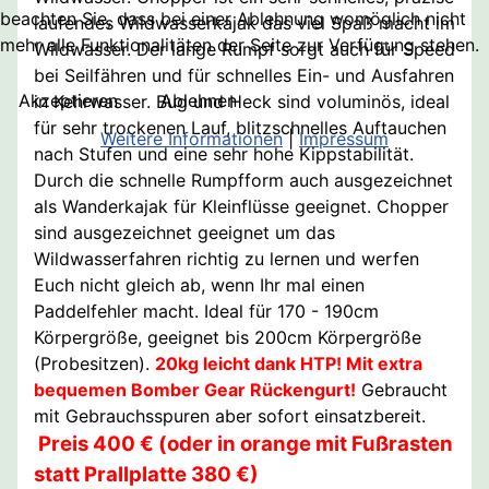
beachten Sie, dass bei einer Ablehnung womöglich nicht
laufendes Wildwasserkajak das viel Spaß macht im
mehr alle Funktionalitäten der Seite zur Verfügung stehen.
Wildwasser. Der lange Rumpf sorgt auch für Speed
bei Seilfähren und für schnelles Ein- und Ausfahren
Akzeptieren
Ablehnen
in Kehrwasser. Bug und Heck sind voluminös, ideal
für sehr trockenen Lauf, blitzschnelles Auftauchen
Weitere Informationen
|
Impressum
nach Stufen und eine sehr hohe Kippstabilität.
Durch die schnelle Rumpfform auch ausgezeichnet
als Wanderkajak für Kleinflüsse geeignet. Chopper
sind ausgezeichnet geeignet um das
Wildwasserfahren richtig zu lernen und werfen
Euch nicht gleich ab, wenn Ihr mal einen
Paddelfehler macht. Ideal für 170 - 190cm
Körpergröße, geeignet bis 200cm Körpergröße
(Probesitzen).
20kg leicht dank HTP! Mit extra
bequemen Bomber Gear Rückengurt!
Gebraucht
mit Gebrauchsspuren aber sofort einsatzbereit.
Preis 400 € (oder in orange mit Fußrasten
statt Prallplatte 380 €)